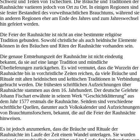
Schweiz und Teilen von Tschechien. Die Bräuche und Traditionen der
Rauhnächte variieren jedoch von Ort zu Ort. In einigen Regionen sind
sie fester Bestandteil des vorweihnachtlichen Brauchtums, während sie
in anderen Regionen eher am Ende des Jahres und zum Jahreswechsel
hin gefeiert werden.
Die Feier der Rauhnächte ist nicht an eine bestimmte religiöse
Tradition gebunden. Sowohl christliche als auch heidnische Elemente
können in den Bräuchen und Riten der Rauhnächte vorhanden sein.
Die genaue Entstehungszeit der Rauhnächte ist nicht eindeutig
bekannt, da sie auf eine lange Tradition und mündliche
Überlieferungen zurückgehen. Es wird vermutet, dass die Wurzeln der
Rauhnächte bis in vorchristliche Zeiten reichen, da viele Bräuche und
Rituale mit alten heidnischen und keltischen Traditionen in Verbindung
gebracht werden. Die frühesten schriftlichen Aufzeichnungen über
Rauhnächte stammen aus dem 16. Jahrhundert. Der deutsche Gelehrte
Johann Fischart erwähnte in seinem Werk “Geschichtklitterung” aus
dem Jahr 1577 erstmals die Rauhnächte. Seitdem sind verschiedene
schriftliche Quellen, darunter auch Volkskalender und Aufzeichnungen
von Brauchtumsforschern, bekannt, die auf die Feier der Rauhnächte
hinweisen.
Es ist jedoch anzumerken, dass die Bräuche und Rituale der
Rauhnächte im Laufe der Zeit einem Wandel unterlagen. Sie wurden